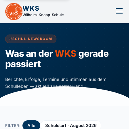
WKS
Wilhelm-Knapp-Schule
SCHUL-NEWSROOM
Was an der
WKS
gerade
passiert
Berichte, Erfolge, Termine und Stimmen aus dem
Schulleben — aktuell aus erster Hand.
Alle
Schulstart · August 2026
FILTER: