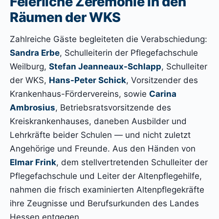
Feierliche Zeremonie in den
Räumen der WKS
Zahlreiche Gäste begleiteten die Verabschiedung:
Sandra Erbe
, Schulleiterin der Pflegefachschule
Weilburg,
Stefan Jeanneaux-Schlapp
, Schulleiter
der WKS,
Hans-Peter Schick
, Vorsitzender des
Krankenhaus-Fördervereins, sowie
Carina
Ambrosius
, Betriebsratsvorsitzende des
Kreiskrankenhauses, daneben Ausbilder und
Lehrkräfte beider Schulen — und nicht zuletzt
Angehörige und Freunde. Aus den Händen von
Elmar Frink
, dem stellvertretenden Schulleiter der
Pflegefachschule und Leiter der Altenpflegehilfe,
nahmen die frisch examinierten Altenpflegekräfte
ihre Zeugnisse und Berufsurkunden des Landes
Hessen entgegen.