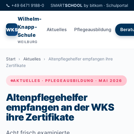
📞 +49 6471 9188-0
SMART
SCHOOL
by bitkom ·
Schulportal
Wilhelm-
Knapp-
Aktuelles
Pflegeausbildung
WKS
Berat
Schule
WEILBURG
Start
›
Aktuelles
›
Altenpflegehelfer empfangen ihre
Zertifikate
AKTUELLES · PFLEGEAUSBILDUNG · MAI 2026
Altenpflegehelfer
empfangen an der WKS
ihre Zertifikate
Acht frisch examinierte