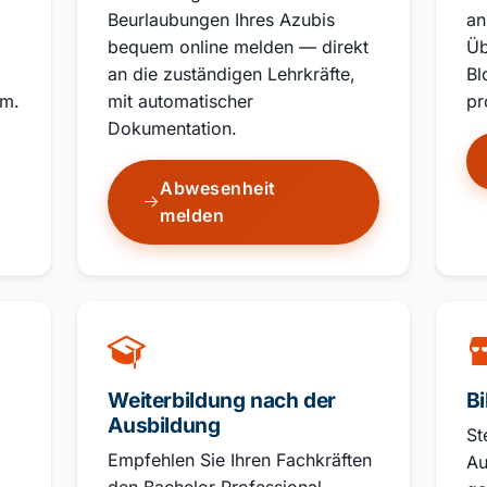
.
Beurlaubungen Ihres Azubis
an
bequem online melden — direkt
Üb
an die zuständigen Lehrkräfte,
Bl
rm.
mit automatischer
pr
Dokumentation.
Abwesenheit
melden
Weiterbildung nach der
B
Ausbildung
St
Empfehlen Sie Ihren Fachkräften
Au